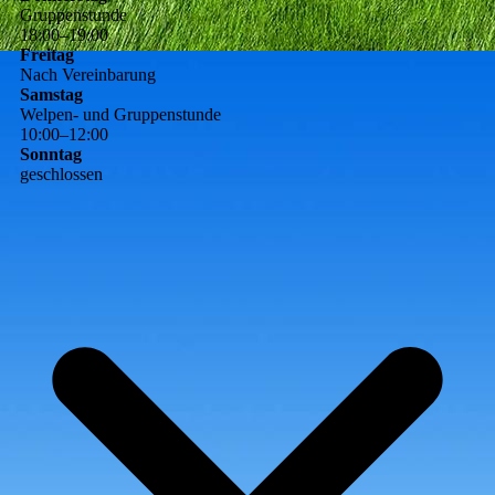
Gruppenstunde
18
:
00
–
19
:
00
Freitag
Nach Vereinbarung
Samstag
Welpen- und Gruppenstunde
10
:
00
–
12
:
00
Sonntag
geschlossen