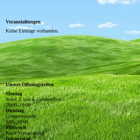
Veranstaltungen
Keine Einträge vorhanden.
Unsere Öffnungszeiten
Montag
Jeden 2. und 4. Gerätearbeit
18
:
00
–
19
:
00
Dienstag
Gruppenstunde
9
:
00
–
10
:
00
Mittwoch
Nach Vereinbarung
Donnerstag